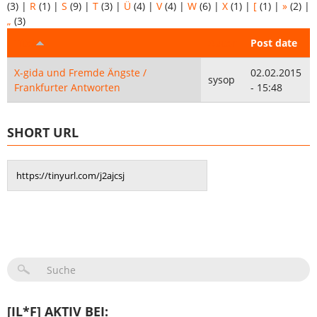
(3)
|
R
(1)
|
S
(9)
|
T
(3)
|
Ü
(4)
|
V
(4)
|
W
(6)
|
X
(1)
|
[
(1)
|
»
(2)
|
„
(3)
Titel
Autor
Post date
X-gida und Fremde Ängste /
02.02.2015
sysop
Frankfurter Antworten
- 15:48
SHORT URL
SUCHFORMULAR
[IL*F] AKTIV BEI: