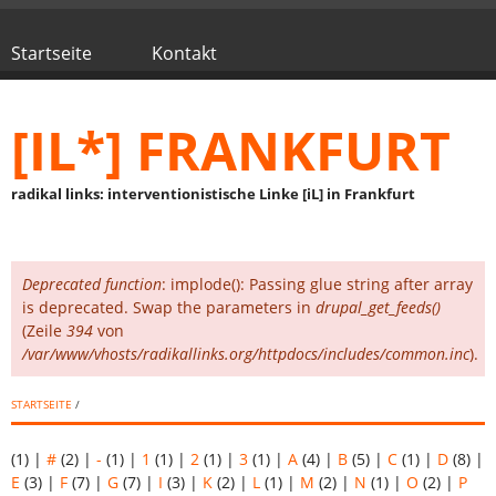
Direkt zum Inhalt
Startseite
Kontakt
Hauptmenü
[IL*] FRANKFURT
radikal links: interventionistische Linke [iL] in Frankfurt
Deprecated function
: implode(): Passing glue string after array
Fehlermeldung
is deprecated. Swap the parameters in
drupal_get_feeds()
(Zeile
394
von
/var/www/vhosts/radikallinks.org/httpdocs/includes/common.inc
).
STARTSEITE
/
(1)
|
#
(2)
|
-
(1)
|
1
(1)
|
2
(1)
|
3
(1)
|
A
(4)
|
B
(5)
|
C
(1)
|
D
(8)
|
E
(3)
|
F
(7)
|
G
(7)
|
I
(3)
|
K
(2)
|
L
(1)
|
M
(2)
|
N
(1)
|
O
(2)
|
P