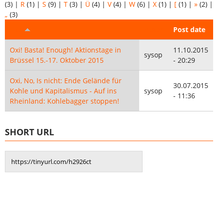
(3)
|
R
(1)
|
S
(9)
|
T
(3)
|
Ü
(4)
|
V
(4)
|
W
(6)
|
X
(1)
|
[
(1)
|
»
(2)
|
„
(3)
Titel
Autor
Post date
Oxi! Basta! Enough! Aktionstage in
11.10.2015
sysop
Brüssel 15.-17. Oktober 2015
- 20:29
Oxi, No, Is nicht: Ende Gelände für
30.07.2015
Kohle und Kapitalismus - Auf ins
sysop
- 11:36
Rheinland: Kohlebagger stoppen!
SHORT URL