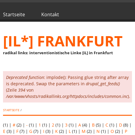
Direkt zum Inhalt
Startseite
Kontakt
Hauptmenü
[IL*] FRANKFURT
radikal links: interventionistische Linke [iL] in Frankfurt
Deprecated function
: implode(): Passing glue string after array
Fehlermeldung
is deprecated. Swap the parameters in
drupal_get_feeds()
(Zeile
394
von
/var/www/vhosts/radikallinks.org/httpdocs/includes/common.inc
).
STARTSEITE
/
(1)
|
#
(2)
|
-
(1)
|
1
(1)
|
2
(1)
|
3
(1)
|
A
(4)
|
B
(5)
|
C
(1)
|
D
(8)
|
E
(3)
|
F
(7)
|
G
(7)
|
I
(3)
|
K
(2)
|
L
(1)
|
M
(2)
|
N
(1)
|
O
(2)
|
P