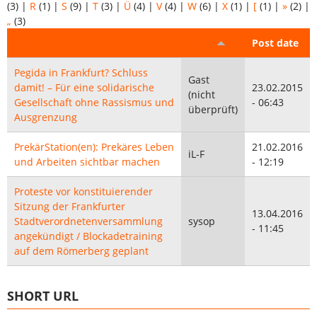
(3)
|
R
(1)
|
S
(9)
|
T
(3)
|
Ü
(4)
|
V
(4)
|
W
(6)
|
X
(1)
|
[
(1)
|
»
(2)
|
„
(3)
Titel
Autor
Post date
Pegida in Frankfurt? Schluss
Gast
damit! – Für eine solidarische
23.02.2015
(nicht
Gesellschaft ohne Rassismus und
- 06:43
überprüft)
Ausgrenzung
PrekärStation(en): Prekäres Leben
21.02.2016
iL-F
und Arbeiten sichtbar machen
- 12:19
Proteste vor konstituierender
Sitzung der Frankfurter
13.04.2016
Stadtverordnetenversammlung
sysop
- 11:45
angekündigt / Blockadetraining
auf dem Römerberg geplant
SHORT URL