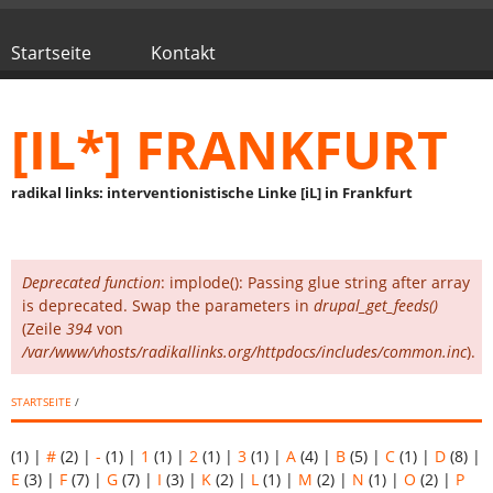
Direkt zum Inhalt
Startseite
Kontakt
Hauptmenü
[IL*] FRANKFURT
radikal links: interventionistische Linke [iL] in Frankfurt
Deprecated function
: implode(): Passing glue string after array
Fehlermeldung
is deprecated. Swap the parameters in
drupal_get_feeds()
(Zeile
394
von
/var/www/vhosts/radikallinks.org/httpdocs/includes/common.inc
).
STARTSEITE
/
(1)
|
#
(2)
|
-
(1)
|
1
(1)
|
2
(1)
|
3
(1)
|
A
(4)
|
B
(5)
|
C
(1)
|
D
(8)
|
E
(3)
|
F
(7)
|
G
(7)
|
I
(3)
|
K
(2)
|
L
(1)
|
M
(2)
|
N
(1)
|
O
(2)
|
P