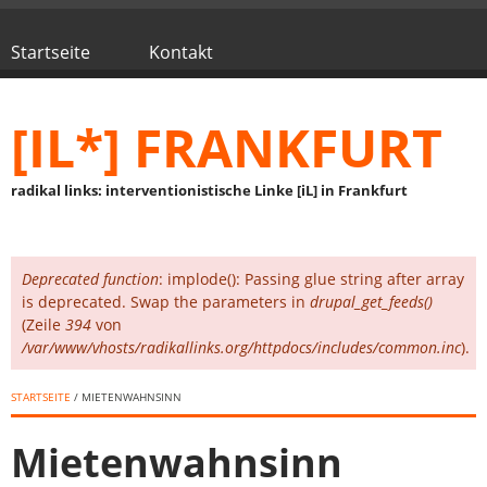
Direkt zum Inhalt
Startseite
Kontakt
Hauptmenü
[IL*] FRANKFURT
radikal links: interventionistische Linke [iL] in Frankfurt
Deprecated function
: implode(): Passing glue string after array
Fehlermeldung
is deprecated. Swap the parameters in
drupal_get_feeds()
(Zeile
394
von
/var/www/vhosts/radikallinks.org/httpdocs/includes/common.inc
).
STARTSEITE
/ MIETENWAHNSINN
Mietenwahnsinn