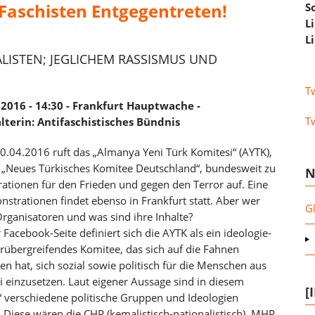
 Faschisten Entgegentreten!
S
L
L
ALISTEN; JEGLICHEM RASSISMUS UND
T
l 2016 - 14:30 - Frankfurt Hauptwache -
T
lterin: Antifaschistisches Bündnis
0.04.2016 ruft das „Almanya Yeni Türk Komitesi“ (AYTK),
 „Neues Türkisches Komitee Deutschland“, bundesweit zu
N
tionen für den Frieden und gegen den Terror auf. Eine
strationen findet ebenso in Frankfurt statt. Aber wer
G
Organisatoren und was sind ihre Inhalte?
r Facebook-Seite definiert sich die AYTK als ein ideologie-
rübergreifendes Komitee, das sich auf die Fahnen
en hat, sich sozial sowie politisch für die Menschen aus
i einzusetzen. Laut eigener Aussage sind in diesem
[
 verschiedene politische Gruppen und Ideologien
. Diese wären die CHP (kemalistisch-nationalistisch), MHP