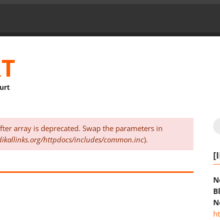
RT
furt
S
 after array is deprecated. Swap the parameters in
ikallinks.org/httpdocs/includes/common.inc
).
[
N
B
N
h