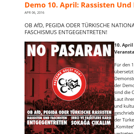
Demo 10. April: Rassisten Und
APR 06, 2016
OB AfD, PEGIDA ODER TÜRKISCHE NATION
FASCHISMUS ENTGEGENTRETEN!
10. Apri
Veransta
Für den 1
übersetzt
Demonstra
der Demon
sind die 
Laut ihre
und kultu
geschrieb
der Türke
„Komitee“
vertreten