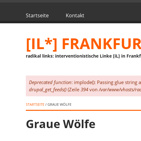
Direkt zum Inhalt
Startseite
Kontakt
Hauptmenü
[IL*] FRANKFU
radikal links: interventionistische Linke [iL] in Frank
Deprecated function
: implode(): Passing glue string
Fehlermeldung
drupal_get_feeds()
(Zeile
394
von
/var/www/vhosts/rad
STARTSEITE
/ GRAUE WÖLFE
Graue Wölfe