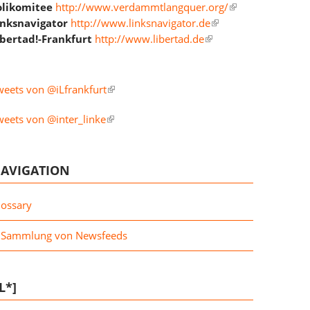
olikomitee
http://www.verdammtlangquer.org/
inksnavigator
http://www.linksnavigator.de
ibertad!-Frankfurt
http://www.libertad.de
weets von @iLfrankfurt
weets von @inter_linke
AVIGATION
lossary
Sammlung von Newsfeeds
IL*]