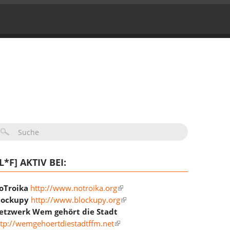
UCHFORMULAR
IL*F] AKTIV BEI:
oTroika
http://www.notroika.org
lockupy
http://www.blockupy.org
etzwerk Wem gehört die Stadt
ttp://wemgehoertdiestadtffm.net