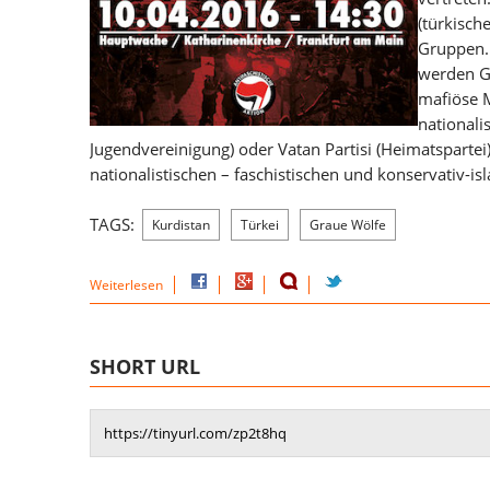
(türkisch
Gruppen. 
werden G
mafiöse 
nationali
Jugendvereinigung) oder Vatan Partisi (Heimatspartei)
nationalistischen – faschistischen und konservativ-i
TAGS:
Kurdistan
Türkei
Graue Wölfe
Weiterlesen
SHORT URL