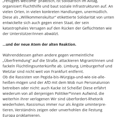
„refugees welcome“ praktisch, ist solida­risch im Alltag,
organisiert Fluchthilfe und baut so­ziale Infrastrukturen auf. An
vielen Orten, in vielen konkreten Handlungen, unermüdlich.
Diese als „Willkommenskultur“ etikettierte Solidarität von un­ten
entwickelte sich auch gegen einen Staat, der sein
katastrophales Versagen auf den Rücken der Geflüchteten wie
der Unterstützer/innen abwälzt.
…und der neue Atem der alten Reaktion.
Währenddessen gehen andere gegen vermeintli­che
„Überfremdung“ auf die Straße, attackieren Mi­grant/innen und
fackeln Flüchtlingsunterkünfte ab. Limburg, Limburgerhof und
Wetzlar sind nicht weit von Frankfurt entfernt.
Ob die Rassisten von Pegida-bis-Würgiga-un­d-wie-sie-alle-
heißen-mögen und der AfD mit dem Mob nun Personalunion
betreiben oder nicht: auch Kacke ist Scheiße! Diese erfährt
wiederum von all denjenigen Politiker*innen Aufwind, die
weiterhin ihrer verlogenen Wir sind überfordert-Rhetorik
wiederholen, Rassismus immer nur als Ängste uminterpre­
tieren, Verständnis zeigen oder unverhohlen die Festung
Europa proklamieren.