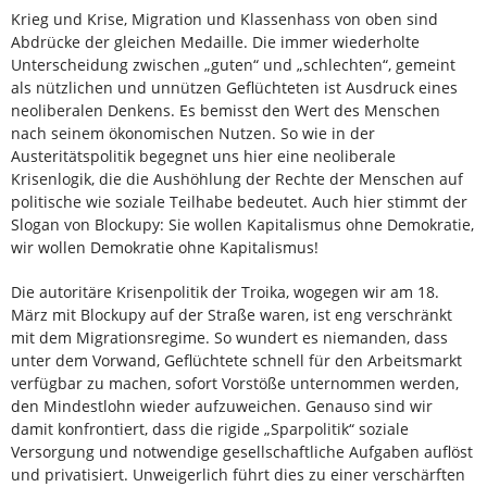
Krieg und Krise, Migration und Klassenhass von oben sind
Abdrücke der gleichen Medaille. Die immer wiederholte
Unterscheidung zwischen „guten“ und „schlechten“, gemeint
als nützlichen und unnützen Geflüchteten ist Ausdruck eines
neoliberalen Denkens. Es bemisst den Wert des Menschen
nach seinem ökonomischen Nutzen. So wie in der
Austeritätspolitik begegnet uns hier eine neoliberale
Krisenlogik, die die Aushöhlung der Rechte der Menschen auf
politische wie soziale Teilhabe bedeutet. Auch hier stimmt der
Slogan von Blockupy: Sie wollen Kapitalismus ohne Demokratie,
wir wollen Demokratie ohne Kapitalismus!
Die autoritäre Krisenpolitik der Troika, wogegen wir am 18.
März mit Blockupy auf der Straße waren, ist eng verschränkt
mit dem Migrationsregime. So wundert es niemanden, dass
unter dem Vor­wand, Geflüchtete schnell für den Arbeitsmarkt
ver­fügbar zu machen, sofort Vorstöße unternommen werden,
den Mindestlohn wieder aufzuweichen. Genauso sind wir
damit konfrontiert, dass die rigide „Sparpolitik“ soziale
Versorgung und notwendige gesellschaftliche Aufgaben auflöst
und privatisiert. Unweigerlich führt dies zu einer verschärften