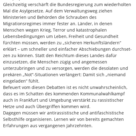
Gleichzeitig verschärft die Bundesregierung zum wiederholten
Mal die Asylgesetze. Auf dem Verwaltungsweg ziehen
Ministerien und Behörden die Schrauben des
Migrationsregimes immer fester an. Länder, in denen
Menschen wegen Krieg, Terror und katastrophalen
Lebensbedingungen um Le­ben, Freiheit und Gesundheit
fürchten müssen, werden zu „sicheren Herkunftsländern“
erklärt – um schneller und einfacher Abschiebungen durchset­
zen zu können. Statt den Reichtum dieses Landes dafür
einzusetzen, die Menschen zügig und ange­messen
unterzubringen und zu versorgen, werden die desolaten und
prekären „Not“-Situationen ver­längert: Damit sich „niemand
eingeladen“ fühlt.
Befeuert vom diesen Debatten ist es nicht unwahrscheinlich,
dass es im Schatten des kom­menden Kommunalwahlkampf
auch in Frankfurt und Umgebung verstärkt zu rassistischer
Hetze und auch Übergriffen kommen wird.
Dagegen müssen wir antirassistische und anti­faschistische
Selbsthilfe organisieren. Lernen wir von bereits gemachten
Erfahrungen aus vergangenen Jahrzehnten.