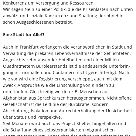
Kon­kurrenz um Versorgung und Ressourcen.
Wir sagen Nein zu einer Politik, die die Krisenlasten nach unten
abwälzt und soziale Konkurrenz und Spaltung der ohnehin
schon Ausgeschlossenen betreibt.
Eine Stadt für Alle?!
Auch in Frankfurt verlängern die Verantwortlichen in Stadt und
Verwaltung die prekären Lebensver­hältnisse der Geflüchteten.
Angesichts zehntau­sender Hotelbetten und einer Million
Quadratme­tern Büroleerstands ist die andauernde Unterbrin­
gung in Turnhallen und Containern nicht gerecht­fertigt. Nach
wie vor wird eine Registrierung ver­schleppt, auch mit dem
Zweck, Ansprüche wie die Einschulung von Kindern zu
unterlaufen. Gleichzei­tig werden z.B. Menschen aus
Afghanistan aus Sprachkursen herausgenommen. Nicht offene
Ge­sellschaft ist die Leitlinie der Bürokratie, sondern
Abschottung, Isolation und Aufrechterhaltung der Unsicherheit
über Status und Perspektive.
Seit Monaten wird auch das Project Shelter hinge­halten und
die Schaffung eines selbstorganisierten migrantischen