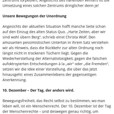
Zentrums torpediert. Angesichts des nahenden Winters ist die
Umsetzung eines solchen Zentrums dringlicher denn je!
Unsere Bewegungen der Unordnung
Angesichts der aktuellen Situation hofft manche Seite schon
auf den Einzug des alten Status Quo. „Harte Zeiten, aber wir
sind wohl übern Berg“, schrieb einst Christa Wolf. Den
amüsanten pessimistischen Unterton in ihrem Satz verstehen
wir als Hinweis, dass die Rückkehr zur alten Ordnung noch
längst nicht in trockenen Tüchern liegt. Ge­gen die
Wiederherstellung der Alternativlosigkeit, gegen die falschen
aufoktroyierten Entscheidungen à la „wir“ oder „die Fremden“,
setzen wir die Idee einer Vorstel­lung, die über das Jetzt
hinausgeht: eines Zusam­menlebens der gegenseitigen
Anerkennung.
10. Dezember – Der Tag, der anders wird.
Bewegungsfreiheit, das Recht selbst zu bestim­men, wo man
leben will, ist ein Menschenrecht. Der 10. Dezember ist der Tag
der Menschenrechte – und deswegen genau richtig, um