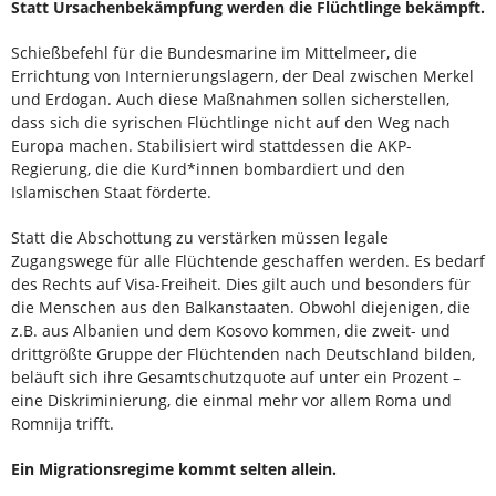
Statt Ursachenbekämpfung werden die Flücht­linge bekämpft.
Schießbefehl für die Bundesmari­ne im Mittelmeer, die
Errichtung von Internierungs­lagern, der Deal zwischen Merkel
und Erdogan. Auch diese Maßnahmen sollen sicherstellen,
dass sich die syrischen Flüchtlinge nicht auf den Weg nach
Europa machen. Stabilisiert wird stattdessen die AKP-
Regierung, die die Kurd*innen bombar­diert und den
Islamischen Staat förderte.
Statt die Abschottung zu verstärken müssen le­gale
Zugangswege für alle Flüchtende geschaf­fen werden. Es bedarf
des Rechts auf Visa-Frei­heit. Dies gilt auch und besonders für
die Men­schen aus den Balkanstaaten. Obwohl diejenigen, die
z.B. aus Albanien und dem Kosovo kommen, die zweit- und
drittgrößte Gruppe der Flüchtenden nach Deutschland bilden,
beläuft sich ihre Gesamtschutzquote auf unter ein Prozent –
eine Diskriminierung, die einmal mehr vor allem Roma und
Romnija trifft.
Ein Migrationsregime kommt selten allein.