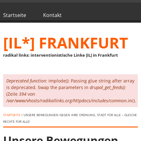
Direkt zum Inhalt
Startseite
Kontakt
Hauptmenü
[IL*] FRANKFURT
radikal links: interventionistische Linke [iL] in Frankfurt
Deprecated function
: implode(): Passing glue string after array
Fehlermeldung
is deprecated. Swap the parameters in
drupal_get_feeds()
(Zeile
394
von
/var/www/vhosts/radikallinks.org/httpdocs/includes/common.inc
).
STARTSEITE
/ UNSERE BEWEGUNGEN GEGEN IHRE ORDNUNG. STADT FÜR ALLE – GLEICHE
RECHTE FÜR ALLE!
Unsere Bewegungen