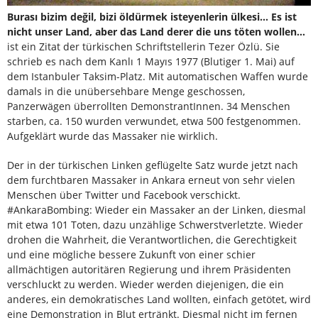
Burası bizim değil, bizi öldürmek isteyenlerin ülkesi… Es ist
nicht unser Land, aber das Land derer die uns töten wollen…
ist ein Zitat der türkischen Schriftstellerin Tezer Özlü. Sie
schrieb es nach dem Kanlı 1 Mayıs 1977 (Blutiger 1. Mai) auf
dem Istanbuler Taksim-Platz. Mit automatischen Waffen wurde
damals in die unübersehbare Menge geschossen,
Panzerwägen überrollten DemonstrantInnen. 34 Menschen
starben, ca. 150 wurden verwundet, etwa 500 festgenommen.
Aufgeklärt wurde das Massaker nie wirklich.
Der in der türkischen Linken geflügelte Satz wurde jetzt nach
dem furchtbaren Massaker in Ankara erneut von sehr vielen
Menschen über Twitter und Facebook verschickt.
#AnkaraBombing: Wieder ein Massaker an der Linken, diesmal
mit etwa 101 Toten, dazu unzählige Schwerstverletzte. Wieder
drohen die Wahrheit, die Verantwortlichen, die Gerechtigkeit
und eine mögliche bessere Zukunft von einer schier
allmächtigen autoritären Regierung und ihrem Präsidenten
verschluckt zu werden. Wieder werden diejenigen, die ein
anderes, ein demokratisches Land wollten, einfach getötet, wird
eine Demonstration in Blut ertränkt. Diesmal nicht im fernen