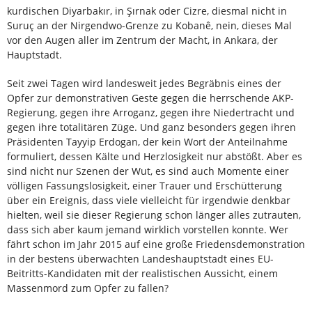
kurdischen Diyarbakır, in Şırnak oder Cizre, diesmal nicht in
Suruç an der Nirgendwo-Grenze zu Kobanê, nein, dieses Mal
vor den Augen aller im Zentrum der Macht, in Ankara, der
Hauptstadt.
Seit zwei Tagen wird landesweit jedes Begräbnis eines der
Opfer zur demonstrativen Geste gegen die herrschende AKP-
Regierung, gegen ihre Arroganz, gegen ihre Niedertracht und
gegen ihre totalitären Züge. Und ganz besonders gegen ihren
Präsidenten Tayyip Erdogan, der kein Wort der Anteilnahme
formuliert, dessen Kälte und Herzlosigkeit nur abstößt. Aber es
sind nicht nur Szenen der Wut, es sind auch Momente einer
völligen Fassungslosigkeit, einer Trauer und Erschütterung
über ein Ereignis, dass viele vielleicht für irgendwie denkbar
hielten, weil sie dieser Regierung schon länger alles zutrauten,
dass sich aber kaum jemand wirklich vorstellen konnte. Wer
fährt schon im Jahr 2015 auf eine große Friedensdemonstration
in der bestens überwachten Landeshauptstadt eines EU-
Beitritts-Kandidaten mit der realistischen Aussicht, einem
Massenmord zum Opfer zu fallen?