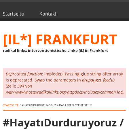
Direkt zum Inhalt
Startseite
Kontakt
Hauptmenü
[IL*] FRANKFURT
radikal links: interventionistische Linke [iL] in Frankfurt
Deprecated function
: implode(): Passing glue string after array
Fehlermeldung
is deprecated. Swap the parameters in
drupal_get_feeds()
(Zeile
394
von
/var/www/vhosts/radikallinks.org/httpdocs/includes/common.inc
).
STARTSEITE
/ #HAYATIDURDURUYORUZ / DAS LEBEN STEHT STILL!
#HayatıDurduruyoruz /